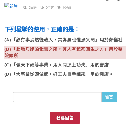
0回答
0留言
0追蹤
下列楹聯的使用，正確的是：
(A)「必有事焉然後敢入，其為氣也惟恐又聞」用於葬儀社
(B)「此地乃逢凶化吉之所，其人有起死回生之方」用於醫
院診所
(C)「做天下頭等事業，用人間頂上功夫」用於書店
(D)「大事業從頭做起，好工夫自手練來」用於鞋店。
留言
我要回答