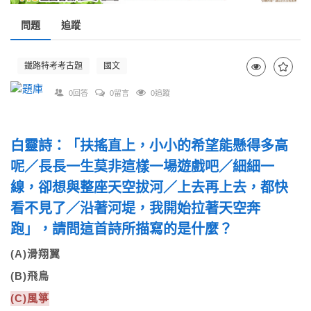
問題
追蹤
鐵路特考考古題
國文
0回答
0留言
0追蹤
白靈詩：「扶搖直上，小小的希望能懸得多高
呢／長長一生莫非這樣一場遊戲吧／細細一
線，卻想與整座天空拔河／上去再上去，都快
看不見了／沿著河堤，我開始拉著天空奔
跑」，請問這首詩所描寫的是什麼？
(A)滑翔翼
(B)飛鳥
(C)風箏