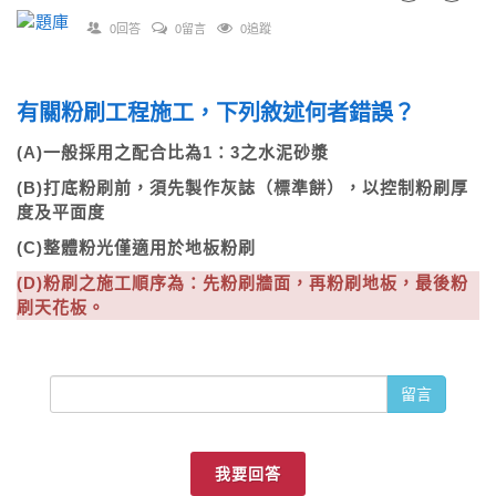
0回答
0留言
0追蹤
有關粉刷工程施工，下列敘述何者錯誤？
(A)一般採用之配合比為1：3之水泥砂漿
(B)打底粉刷前，須先製作灰誌（標準餅），以控制粉刷厚
度及平面度
(C)整體粉光僅適用於地板粉刷
(D)粉刷之施工順序為：先粉刷牆面，再粉刷地板，最後粉
刷天花板。
留言
我要回答