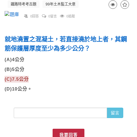
鐵路特考考古題
99年土木監工大意
0回答
0留言
0追蹤
就地澆置之混凝土，若直接澆於地上者，其鋼
筋保護層厚度至少為多少公分？
(A)4公分
(B)5公分
(C)7.5公分
(D)10公分。
留言
我要回答