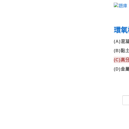
環氧
(A)混
(B)黏
(C)高
(D)金