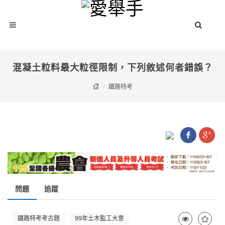
混凝土粒料最大粒徑限制，下列敘述何者錯誤？
鐵路特考
問題
追蹤
鐵路特考考古題
99年土木監工大意