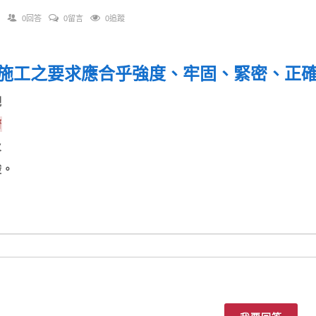
0回答
0留言
0追蹤
施工之要求應合乎強度、牢固、緊密、正
觀
濟
火
酸。