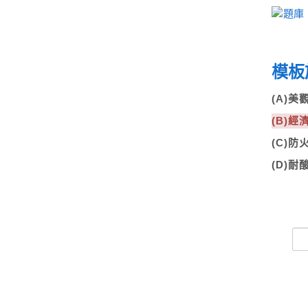
模板
(A)美
(B)經
(C)防
(D)耐