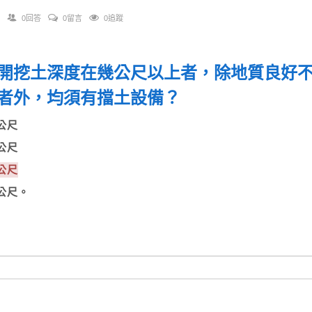
0回答
0留言
0追蹤
開挖土深度在幾公尺以上者，除地質良好
者外，均須有擋土設備？
0公尺
2公尺
5公尺
8公尺。