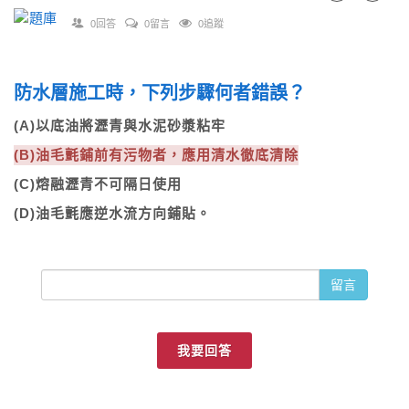
0回答
0留言
0追蹤
防水層施工時，下列步驟何者錯誤？
(A)以底油將瀝青與水泥砂漿粘牢
(B)油毛氈鋪前有污物者，應用清水徹底清除
(C)熔融瀝青不可隔日使用
(D)油毛氈應逆水流方向鋪貼。
留言
我要回答