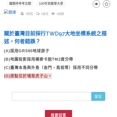
鐵路特考考古題
100年測量學大意
0回答
0留言
0追蹤
關於臺灣目前採行TWD97大地坐標系統之描
述，何者錯誤？
(A)採用GRS80地球原子
(B)地圖投影採用橫麥卡脫TM2度分帶
(C)臺灣本島與外島（金門、馬祖等）採用不同分帶
(D)原點位於埔里虎子山。
留言
我要回答