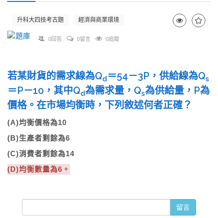
升科大四技考古題
經濟與商業環境
0回答
0留言
0追蹤
若某財貨的需求線為Q
＝54－3P，供給線為Q
d
s
＝P－10，其中Q
為需求量，Q
為供給量，P為
d
s
價格。在市場均衡時，下列敘述何者正確？
(A)均衡價格為10
(B)生產者剩餘為6
(C)消費者剩餘為14
(D)均衡數量為6。
留言