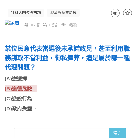
升科大四技考古題
經濟與商業環境
0回答
0留言
0追蹤
某位民意代表當選後未承諾政見，甚至利用職
務謀取不當利益，徇私舞弊，這是屬於哪一種
代理問題？
(A)逆選擇
(B)道德危險
(C)遊說行為
(D)政府失靈。
留言