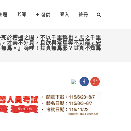
主題
老師
登入
註冊
發問
駢死於槽櫪之間，不以千里稱也。馬之千里
足，才美不外見，且欲與常馬等不可得，安
鐵路特考
下無馬。』嗚呼！其真無馬邪？其真不知馬