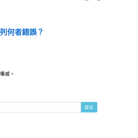
，下列何者錯誤？
用權威。
留言