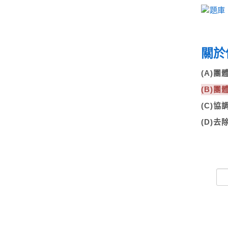
關於
(A)團
(B)
(C)
(D)