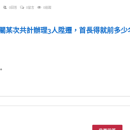
0回答
0留言
0追蹤
關某次共計辦理3人陞遷，首長得就前多少
人。