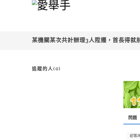
某機關某次共計辦理3人陞遷，首長得就
追蹤的人(0)
問題
初等/