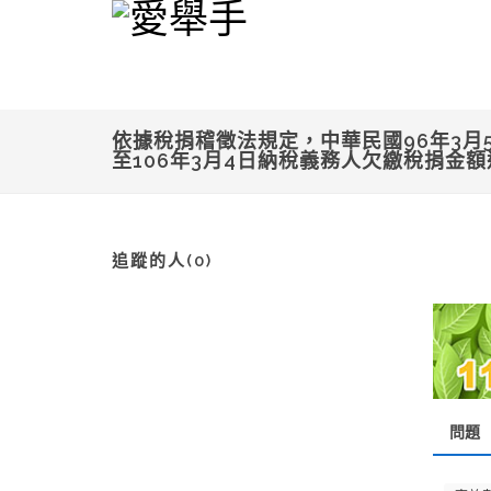
依據稅捐稽徵法規定，中華民國96年3
至106年3月4日納稅義務人欠繳稅捐金
追蹤的人(0)
問題