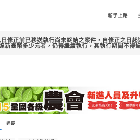
新手上路
月5日修正前已移送執行尚未終結之案件，自修正之日
額達新臺幣多少元者，仍得繼續執行，其執行期間不得逾
追蹤