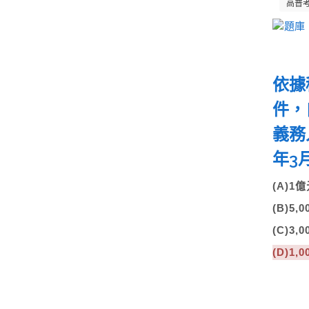
高普
依據
件，
義務
年3
(A)
(B)5
(C)3
(D)1,