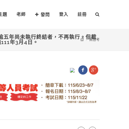
主題
老師
登入
註冊
發問
起逾五年尚未執行終結者，不再執行。但截
高普考
111年3月4日。