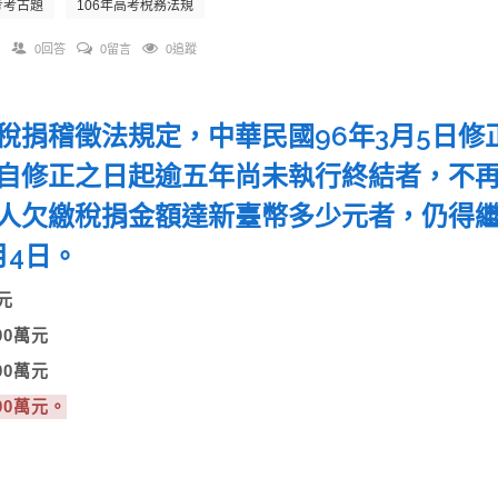
考考古題
106年高考稅務法規
0回答
0留言
0追蹤
稅捐稽徵法規定，中華民國96年3月5日
自修正之日起逾五年尚未執行終結者，不再執
人欠繳稅捐金額達新臺幣多少元者，仍得繼
月4日。
1億元
,000萬元
,000萬元
000萬元。