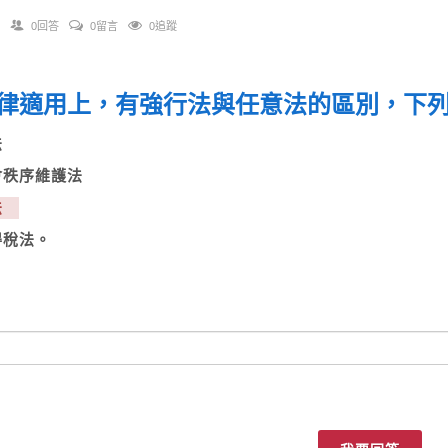
0回答
0留言
0追蹤
律適用上，有強行法與任意法的區別，下
刑法
社會秩序維護法
民法
得稅法。