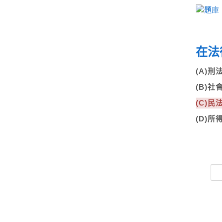
在法
(A)
(B)
(C)
(D)所