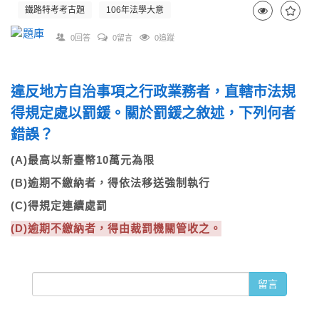
鐵路特考考古題
106年法學大意
0回答
0留言
0追蹤
違反地方自治事項之行政業務者，直轄市法規
得規定處以罰鍰。關於罰鍰之敘述，下列何者
錯誤？
(A)最高以新臺幣10萬元為限
(B)逾期不繳納者，得依法移送強制執行
(C)得規定連續處罰
(D)逾期不繳納者，得由裁罰機關管收之。
留言