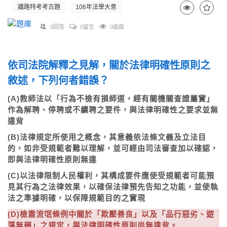
鐵路特考考古題
106年法學大意
0回答
0留言
0追蹤
依司法院解釋之見解，關於法律明確性原則之
敘述，下列何者錯誤？
(A)教師法以「行為不檢有損師道，經有關機關查證屬實」
作為解聘、停聘或不續聘之要件，與法律明確性之要求並無
違背
(B)法律規定所使用之概念，其意義依法條文義及立法目
的，如非受規範者難以理解，並可經由司法審查加以確認，
即與法律明確性原則無違
(C)以法律限制人民權利，其構成要件應使受規範者可能預
見其行為之法律效果，以確保法律預先告知之功能，並使執
法之準據明確，以保障規範目的之實現
(D)檢肅流氓條例中關於「欺壓善良」以及「品行惡劣、遊
蕩無賴」之規定，與法律明確性原則尚無違背。