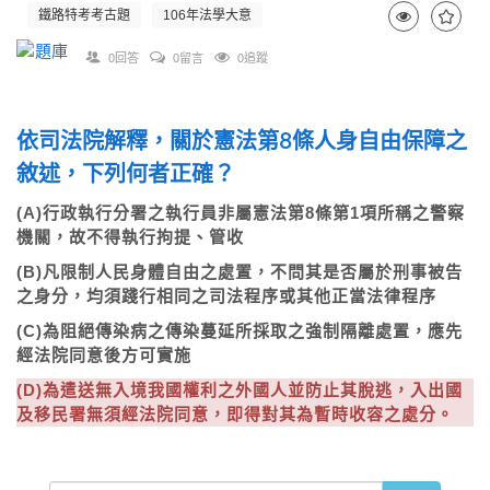
鐵路特考考古題
106年法學大意
0回答
0留言
0追蹤
依司法院解釋，關於憲法第8條人身自由保障之
敘述，下列何者正確？
(A)行政執行分署之執行員非屬憲法第8條第1項所稱之警察
機關，故不得執行拘提、管收
(B)凡限制人民身體自由之處置，不問其是否屬於刑事被告
之身分，均須踐行相同之司法程序或其他正當法律程序
(C)為阻絕傳染病之傳染蔓延所採取之強制隔離處置，應先
經法院同意後方可實施
(D)為遣送無入境我國權利之外國人並防止其脫逃，入出國
及移民署無須經法院同意，即得對其為暫時收容之處分。