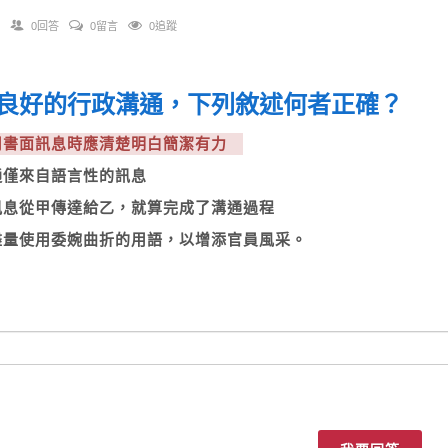
0回答
0留言
0追蹤
良好的行政溝通，下列敘述何者正確？
使用書面訊息時應清楚明白簡潔有力
溝通僅來自語言性的訊息
將訊息從甲傳達給乙，就算完成了溝通過程
應盡量使用委婉曲折的用語，以增添官員風采。