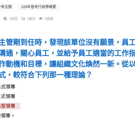
考考古題
108年普考行政學概要
0回答
0留言
0追蹤
主管剛到任時，發現該單位沒有願景，員
溝通，關心員工，並給予員工適當的工作
作動機和目標，讓組織文化煥然一新。從
式，較符合下列那一種理論？
參與式領導
民主式領導
轉換型領導
變領導。