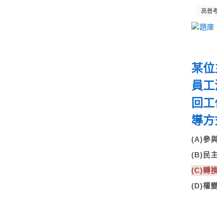
高普
某位
員工
回工
導方
(A)
(B)
(C)
(D)權