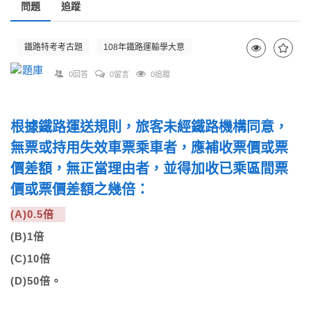
問題
追蹤
鐵路特考考古題
108年鐵路運輸學大意
0回答
0留言
0追蹤
根據鐵路運送規則，旅客未經鐵路機構同意，
無票或持用失效車票乘車者，應補收票價或票
價差額，無正當理由者，並得加收已乘區間票
價或票價差額之幾倍：
(A)0.5倍
(B)1倍
(C)10倍
(D)50倍。