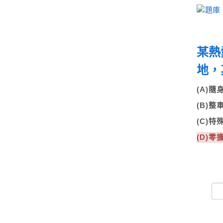
某熱
地，
(A)
(B)
(C)
(D)零