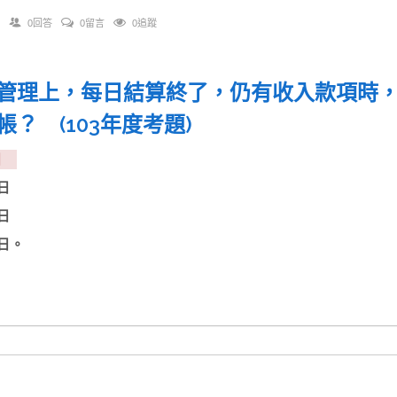
0回答
0留言
0追蹤
管理上，每日結算終了，仍有收入款項時
帳？ (103年度考題)
次日
隔2日
隔3日
4日。