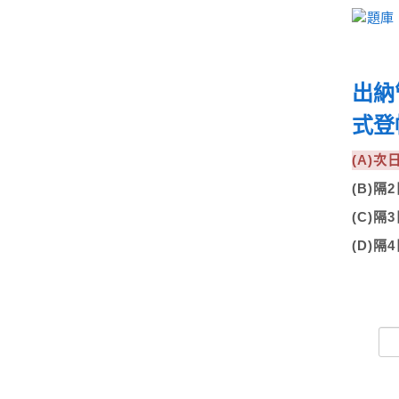
出納
式登
(A)
(B)
(C)
(D)隔