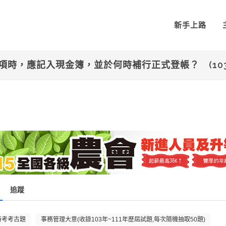
新手上路
項時，應記入現金簿，並於何時補行正式登帳？ (10
追蹤
特考考古題
事務管理大意(收錄103年~111年歷屆試題,每次隨機抽取50題)