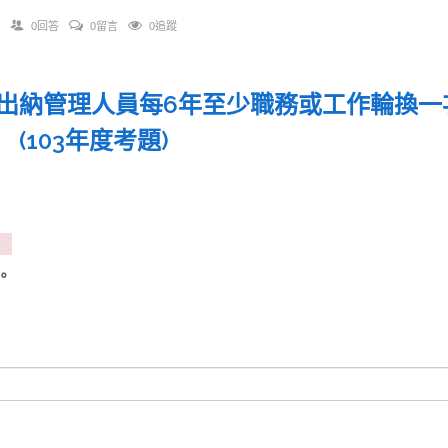
0回答
0留言
0追蹤
出納管理人員每6年至少職務或工作輪換一
 (103年度考題)
日
日
日
日。