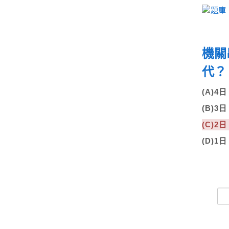
機關
代？
(A)4
(B)3
(C)2
(D)1