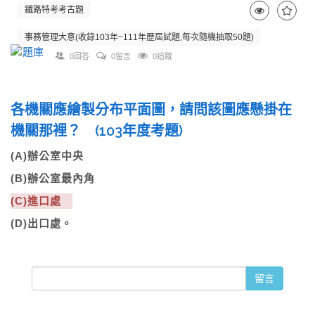
鐵路特考考古題
事務管理大意(收錄103年~111年歷屆試題,每次隨機抽取50題)
0回答
0留言
0追蹤
各機關應繪製分布平面圖，請問該圖應懸掛在
機關那裡？ (103年度考題)
(A)辦公室中央
(B)辦公室最內角
(C)進口處
(D)出口處。
留言