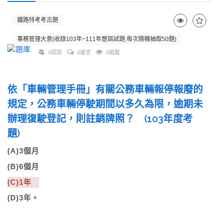
鐵路特考考古題
事務管理大意(收錄103年~111年歷屆試題,每次隨機抽取50題)
0回答
0留言
0追蹤
依「車輛管理手冊」有關公務車輛報停報廢的
規定，公務車輛停駛期間以多久為限，逾期未
辦理復駛登記，則註銷牌照？ (103年度考
題)
(A)3個月
(B)6個月
(C)1年
(D)3年。