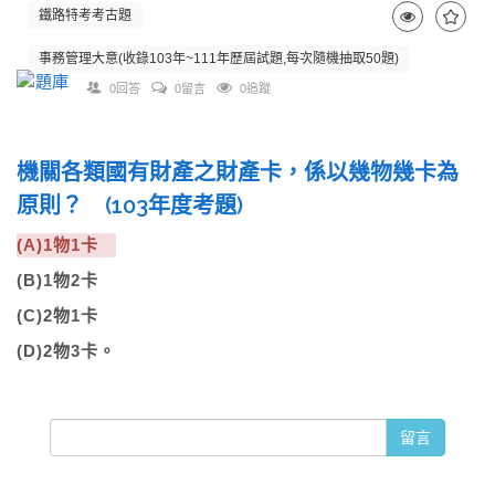
鐵路特考考古題
事務管理大意(收錄103年~111年歷屆試題,每次隨機抽取50題)
0回答
0留言
0追蹤
機關各類國有財產之財產卡，係以幾物幾卡為
原則？ (103年度考題)
(A)1物1卡
(B)1物2卡
(C)2物1卡
(D)2物3卡。
留言