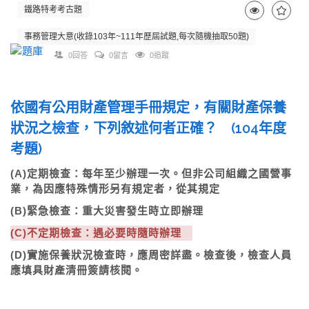
鐵路特考考古題
事務管理大意(收錄103年~111年歷屆試題,每次隨機抽取50題)
0回答
0留言
0追蹤
依國有公用財產管理手冊規定，有關財產保養
狀況之檢查，下列敘述何者正確？ (104年度
考題)
(A)定期檢查：每年至少辦理一次。但非公司組織之國營事
業，為因應特殊情形另有規定者，從其規定
(B)緊急檢查：重大災害發生時立即辦理
(C)不定期檢查：遇必要時隨時辦理
(D)實施保養狀況檢查時，應周密詳盡。檢查後，檢查人員
應填具財產清冊簽請核閱。