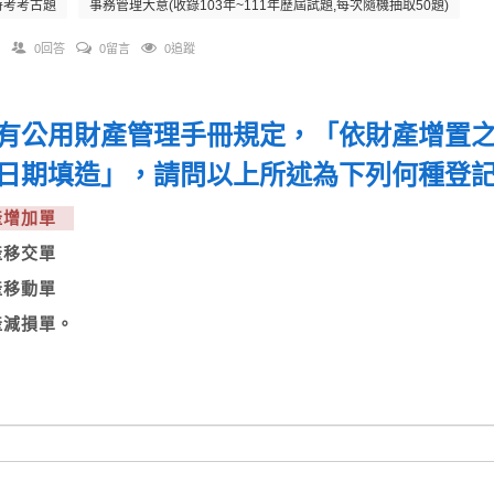
特考考古題
事務管理大意(收錄103年~111年歷屆試題,每次隨機抽取50題)
0回答
0留言
0追蹤
有公用財產管理手冊規定，「依財產增置
日期填造」，請問以上所述為下列何種登記
財產增加單
財產移交單
財產移動單
產減損單。