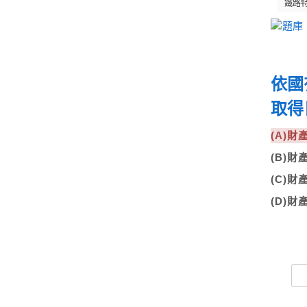
鐵路
依國
取得
(A)
(B)
(C)
(D)財