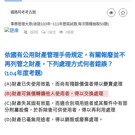
鐵路特考考古題
事務管理大意(收錄103年~111年歷屆試題,每次隨機抽取50題)
0回答
0留言
0追蹤
依國有公用財產管理手冊規定，有關報廢並不
再列管之財產，下列處理方式何者錯誤？
(104年度考題)
(A)財產已失使用效能，而尚有殘餘價值者得以變賣處理
(B)財產可無價轉讓他人使用者，得以交換處理
(C)財產失其固有效能，而適合別項用途者或其整件中有部
分附屬設備，於拆除後可供使用者，得以再利用處理
(D)財產已毫無用途者，得以銷毀或廢棄處理。