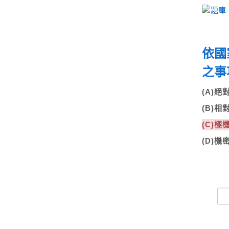
依國
之事
(A)
(B)
(C)
(D)機