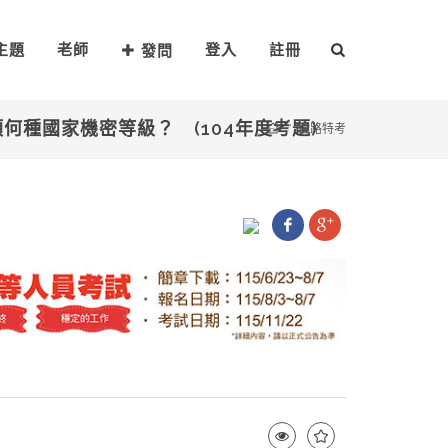
主題
老師
登入
註冊
發問
何種國家機密等級？ (104年度考題)
鐵路特考