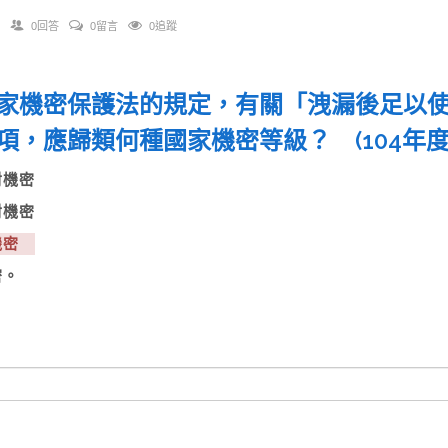
0回答
0留言
0追蹤
家機密保護法的規定，有關「洩漏後足以
項，應歸類何種國家機密等級？ (104年
絕對機密
相對機密
極機密
密。