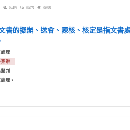
0回答
0留言
0追蹤
文書的擬辦、送會、陳核、核定是指文書處理
)
收文處理
文件簽辦
文稿擬判
文處理。