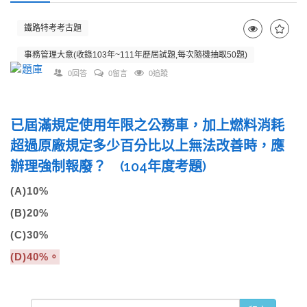
鐵路特考考古題
事務管理大意(收錄103年~111年歷屆試題,每次隨機抽取50題)
0回答
0留言
0追蹤
已屆滿規定使用年限之公務車，加上燃料消耗
超過原廠規定多少百分比以上無法改善時，應
辦理強制報廢？ (104年度考題)
(A)10%
(B)20%
(C)30%
(D)40%。