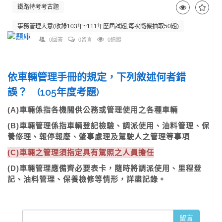
鐵路特考考古題
事務管理大意(收錄103年~111年歷屆試題,每次隨機抽取50題)
0回答
0留言
0追蹤
依車輛管理手冊的規定，下列敘述何者錯
誤？ (105年度考題)
(A)車輛係指各機關供公務或管理使用之各種車輛
(B)車輛管理係指車輛登記檢驗、調派使用、油料管理、保
養修理、報停報廢、肇事處理及駕駛人之管理等事項
(C)車輛之管理須指定具有駕照之人員擔任
(D)車輛管理應備齊必要表卡，隨時將調派使用、里程登
記、油料管理、保養檢修等情形，詳盡記錄。
留言