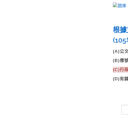
根據
(10
(A)
(B)標
(C)
(D)