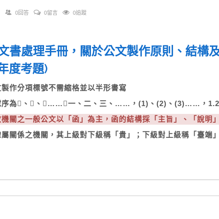
0回答
0留言
0追蹤
文書處理手冊，關於公文製作原則、結構
5年度考題)
公文製作分項標號不需縮格並以半形書寫
號序為、、……，一、二、三、……，(1)、(2)、(3)……，1.2.
行政機關之一般公文以「函」為主，函的結構採「主旨」、「說明
有隸屬關係之機關，其上級對下級稱「貴」；下級對上級稱「臺端