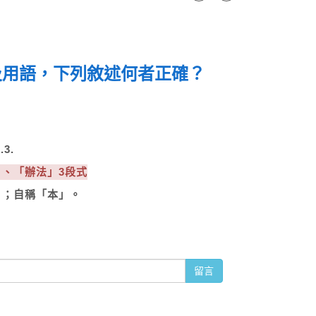
及用語，下列敘述何者正確？
3.
」、「辦法」3段式
」；自稱「本」。
留言