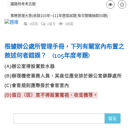
鐵路特考考古題
事務管理大意(收錄103年~111年歷屆試題,每次隨機抽取50題)
0回答
0留言
0追蹤
根據辦公處所管理手冊，下列有關室內布置之
敘述何者錯誤？ (105年度考題)
(A)辦公室得設置飲水器
(B)辦理機密業務人員，其座位應安排於辦公室僻靜處所
(C)會客規則應懸掛於會客室內
(D)值日（班）室不得設置電視、收音機等。
留言