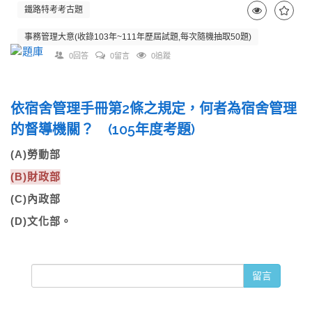
鐵路特考考古題
事務管理大意(收錄103年~111年歷屆試題,每次隨機抽取50題)
0回答
0留言
0追蹤
依宿舍管理手冊第2條之規定，何者為宿舍管理
的督導機關？ (105年度考題)
(A)勞動部
(B)財政部
(C)內政部
(D)文化部。
留言