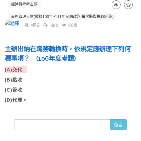
鐵路特考考古題
事務管理大意(收錄103年~111年歷屆試題,每次隨機抽取50題)
0回答
0留言
0追蹤
主辦出納在職務輪換時，依規定應辦理下列何
種事項？ (106年度考題)
(A)交代
(B)點收
(C)管收
(D)代理。
留言