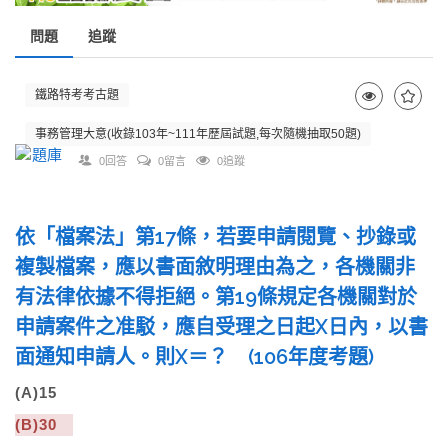
問題
追蹤
鐵路特考考古題
事務管理大意(收錄103年~111年歷屆試題,每次隨機抽取50題)
0回答
0留言
0追蹤
依「檔案法」第17條，若要申請閱覽、抄錄或
複製檔案，應以書面敘明理由為之，各機關非
有法律依據不得拒絕。第19條規定各機關對於
申請案件之准駁，應自受理之日起X日內，以書
面通知申請人。則X＝？ (106年度考題)
(A)15
(B)30