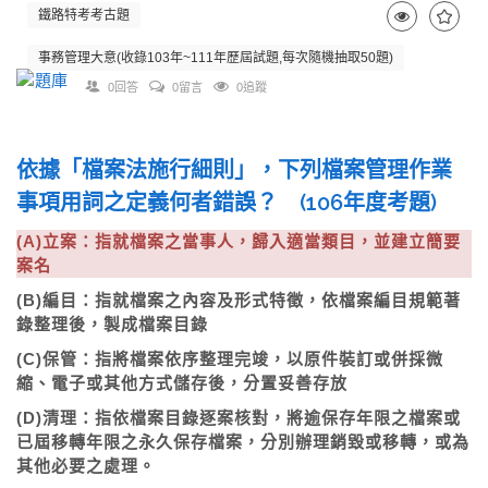
鐵路特考考古題
事務管理大意(收錄103年~111年歷屆試題,每次隨機抽取50題)
0回答
0留言
0追蹤
依據「檔案法施行細則」，下列檔案管理作業
事項用詞之定義何者錯誤？ (106年度考題)
(A)立案：指就檔案之當事人，歸入適當類目，並建立簡要
案名
(B)編目：指就檔案之內容及形式特徵，依檔案編目規範著
錄整理後，製成檔案目錄
(C)保管：指將檔案依序整理完竣，以原件裝訂或併採微
縮、電子或其他方式儲存後，分置妥善存放
(D)清理：指依檔案目錄逐案核對，將逾保存年限之檔案或
已屆移轉年限之永久保存檔案，分別辦理銷毀或移轉，或為
其他必要之處理。