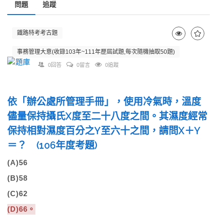
問題
追蹤
鐵路特考考古題
事務管理大意(收錄103年~111年歷屆試題,每次隨機抽取50題)
0回答
0留言
0追蹤
依「辦公處所管理手冊」，使用冷氣時，溫度
儘量保持攝氏X度至二十八度之間。其濕度經常
保持相對濕度百分之Y至六十之間，請問X＋Y
＝？ (106年度考題)
(A)56
(B)58
(C)62
(D)66。