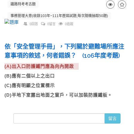
鐵路特考考古題
事務管理大意(收錄103年~111年歷屆試題,每次隨機抽取50題)
0回答
0留言
0追蹤
依「安全管理手冊」，下列關於避難場所應注
意事項的敘述，何者錯誤？ (106年度考題)
(A)出入口防護鐵門應為向內開啟
(B)應有二個以上之出口
(C)應有明顯之位置標示
(D)半地下室露出地面之窗戶，可以加裝防護鐵板。
留言