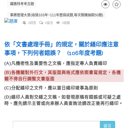
鐵路特考考古題
事務管理大意(收錄103年~111年歷屆試題,每次隨機抽取50題)
0回答
0留言
0追蹤
依「文書處理手冊」的規定，關於繕印應注意
事項，下列何者錯誤？ (106年度考題)
(A)凡機密性及重要性之文稿，應指定專人負責繕印
(B)各機關對外行文，其版面與格式應依照書寫規定，各機
關不得自行調整文書版面
(C)分配繕印之文件，應以當日繕印竣事為原則
(D)繕印人員對交繕之文稿，如發現原稿有錯誤或可疑之處
時，應先請示主管或向承辦人員查詢洽請改正後再行繕印。
留言