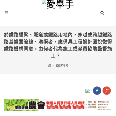
於鐵路橋梁、隧道或鐵路用地內，穿越或跨越鐵路
路基設置管線、溝渠者，應備具工程設計圖說徵得
鐵路機構同意，由何者代為施工或派員協助監督施
工？
鐵路特考