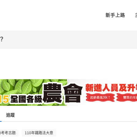
新手上路
確？
追蹤
特考考古題
110年鐵路法大意