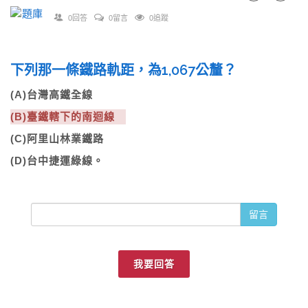
0回答
0留言
0追蹤
下列那一條鐵路軌距，為1,067公釐？
(A)台灣高鐵全線
(B)臺鐵轄下的南迴線
(C)阿里山林業鐵路
(D)台中捷運綠線。
留言
我要回答