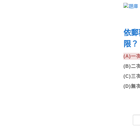
依郵
限
(A)
(B)
(C)
(D)