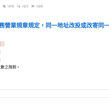
0回答
0留言
0追蹤
務營業規章規定，同一地址改投或改寄同
？
一次
二次
三次
無次數之限制。