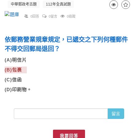
中華郵政考古題
112年全真試題
0回答
0留言
0追蹤
依郵務營業規章規定，已遞交之下列何種郵件
不得交回郵局退回？
(A)明信片
(B)包裹
(C)信函
(D)印刷物。
留言
我要回答